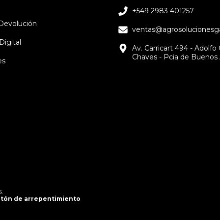
+549 2983 401257
 Devolución
ventas@agrosolucionesga
Digital
Av. Carricart 494 - Adolfo
Chaves - Pcia de Buenos 
es
s.
tón de arrepentimiento