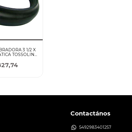
RADORA 3 1/2 X
ATICA TOSSOLINI
LADORA)
827,74
Contactános
5492983401257