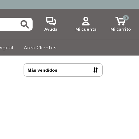
0
Ayuda
Mi cuenta
Mi carrito
igital
Area Clientes