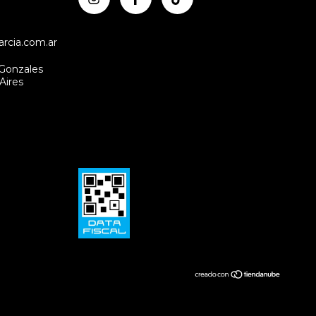
rcia.com.ar
 Gonzales
Aires