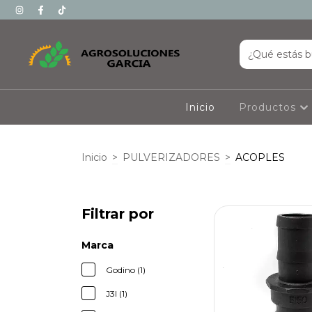
Inicio
Productos
Inicio
>
PULVERIZADORES
>
ACOPLES
Filtrar por
Marca
Godino (1)
J3l (1)