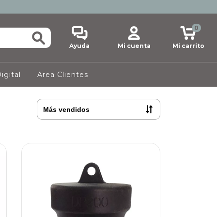
0
Ayuda
Mi cuenta
Mi carrito
igital
Area Clientes