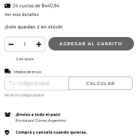
24
cuotas de
$440,94
Ver más detalles
¡Solo quedan
2
en stock!
2
en stock
CAMBIAR CP
Entregas para el CP:
Medios de envío
CALCULAR
No sé mi código postal
¡Envíos a todo el país!
Envíos por Correo Argentino
Comprá y cancelá cuando quieras.