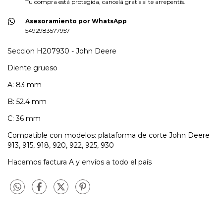
Tu compra está protegida, cancelá gratis si te arrepentís.
Asesoramiento por WhatsApp
5492983577957
Seccion H207930 - John Deere
Diente grueso
A: 83 mm
B: 52.4 mm
C: 36 mm
Compatible con modelos: plataforma de corte John Deere
913, 915, 918, 920, 922, 925, 930
Hacemos factura A y envíos a todo el país