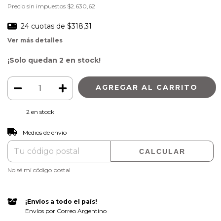
Precio sin impuestos
$2.630,62
24
cuotas de
$318,31
Ver más detalles
¡Solo quedan
2
en stock!
2
en stock
CAMBIAR CP
Entregas para el CP:
Medios de envío
CALCULAR
No sé mi código postal
¡Envíos a todo el país!
Envíos por Correo Argentino