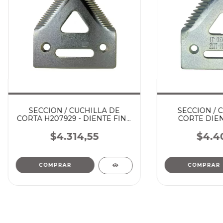
SECCION / CUCHILLA DE
SECCION / 
CORTA H207929 - DIENTE FINO
CORTE DIE
JOHN DEERE
H207930 - 
$4.314,55
$4.4