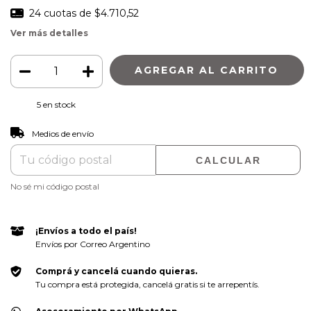
24
cuotas de
$4.710,52
Ver más detalles
5
en stock
CAMBIAR CP
Entregas para el CP:
Medios de envío
CALCULAR
No sé mi código postal
¡Envíos a todo el país!
Envíos por Correo Argentino
Comprá y cancelá cuando quieras.
Tu compra está protegida, cancelá gratis si te arrepentís.