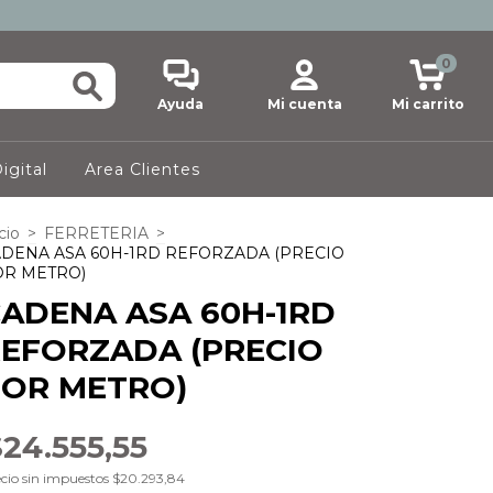
0
Ayuda
Mi cuenta
Mi carrito
igital
Area Clientes
cio
>
FERRETERIA
>
DENA ASA 60H-1RD REFORZADA (PRECIO
OR METRO)
ADENA ASA 60H-1RD
EFORZADA (PRECIO
OR METRO)
24.555,55
cio sin impuestos
$20.293,84