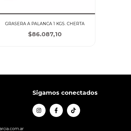
GRASERA A PALANCA 1 KGS. CHERTA
CRIQUE
$86.087,10
Sigamos conectados
rcia.com.ar