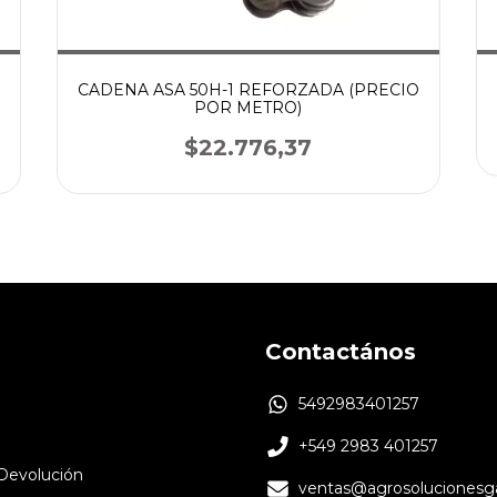
CADENA ASA 50H-1 REFORZADA (PRECIO
POR METRO)
$22.776,37
Contactános
5492983401257
+549 2983 401257
 Devolución
ventas@agrosolucionesga