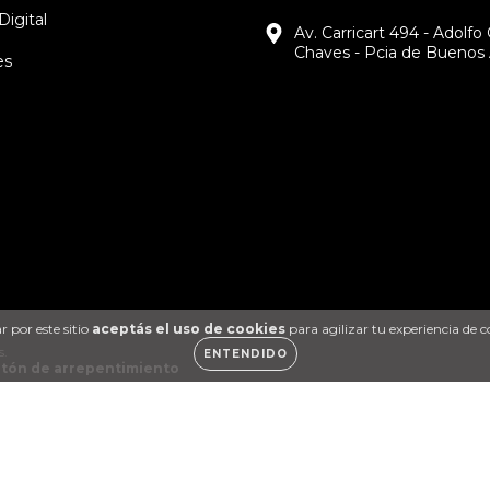
Digital
Av. Carricart 494 - Adolfo
Chaves - Pcia de Buenos 
es
 por este sitio
aceptás el uso de cookies
para agilizar tu experiencia de 
s.
ENTENDIDO
tón de arrepentimiento