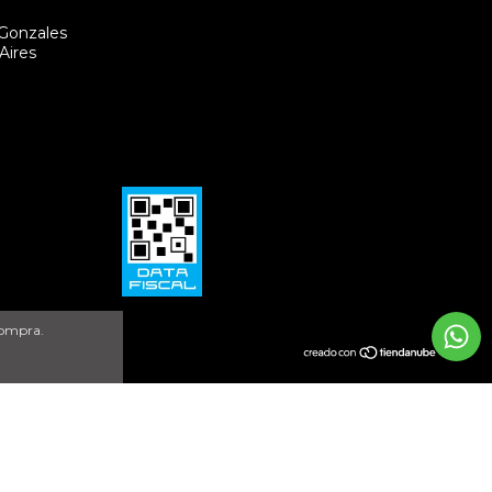
 Gonzales
Aires
compra.