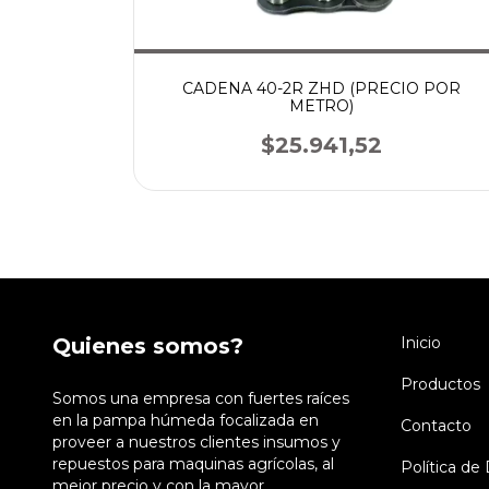
O POR
CADENA 40-2R ZHD (PRECIO POR
METRO)
$25.941,52
Quienes somos?
Inicio
Productos
Somos una empresa con fuertes raíces
en la pampa húmeda focalizada en
Contacto
proveer a nuestros clientes insumos y
repuestos para maquinas agrícolas, al
Política de
mejor precio y con la mayor