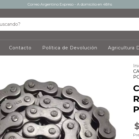
Correo Argentino Expreso - A domicilio en 48hs
Contacto
Política de Devolución
Agricultura D
Ini
CA
P
C
R
P
$
Pre