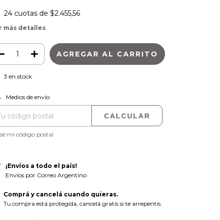
24
cuotas de
$2.455,56
r más detalles
3
en stock
CAMBIAR CP
regas para el CP:
Medios de envío
CALCULAR
sé mi código postal
¡Envíos a todo el país!
Envíos por Correo Argentino
Comprá y cancelá cuando quieras.
Tu compra está protegida, cancelá gratis si te arrepentís.