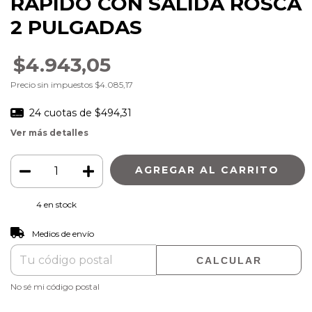
RAPIDO CON SALIDA ROSCA
2 PULGADAS
$4.943,05
Precio sin impuestos
$4.085,17
24
cuotas de
$494,31
Ver más detalles
4
en stock
CAMBIAR CP
Entregas para el CP:
Medios de envío
CALCULAR
No sé mi código postal