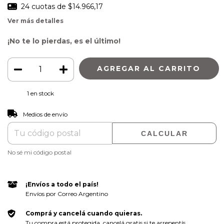
24
cuotas de
$14.966,17
Ver más detalles
¡No te lo pierdas, es el último!
1
en stock
CAMBIAR CP
Entregas para el CP:
Medios de envío
CALCULAR
No sé mi código postal
¡Envíos a todo el país!
Envíos por Correo Argentino
Comprá y cancelá cuando quieras.
Tu compra está protegida, cancelá gratis si te arrepentís.