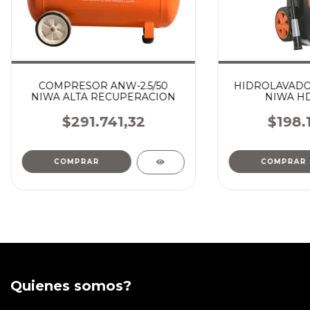
COMPRESOR ANW-2.5/50
HIDROLAVADO
NIWA ALTA RECUPERACION
NIWA H
$291.741,32
$198.
Quienes somos?